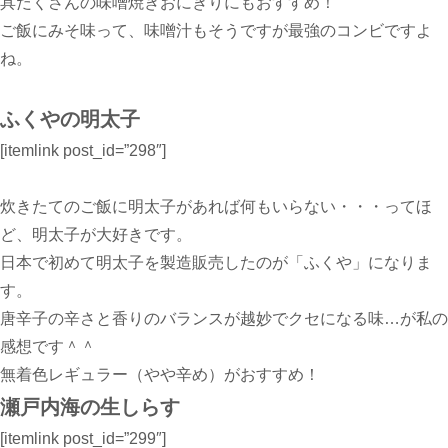
具だくさんの味噌焼きおにぎりにもおすすめ！
ご飯にみそ味って、味噌汁もそうですが最強のコンビですよ
ね。
ふくやの明太子
[itemlink post_id=”298″]
炊きたてのご飯に明太子があれば何もいらない・・・ってほ
ど、明太子が大好きです。
日本で初めて明太子を製造販売したのが「ふくや」になりま
す。
唐辛子の辛さと香りのバランスが越妙でクセになる味…が私の
感想です＾＾
無着色レギュラー（やや辛め）がおすすめ！
瀬戸内海の生しらす
[itemlink post_id=”299″]