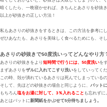
暗くしておかないと、砂抜きは失敗してしまうので、
暗くしたら、一晩寝かせれば、きちんとあさりを砂抜
以上が砂抜きの正しい方法！
私もあさりの砂抜きをするときは、この方法を参考に
ぜひあなたも、あさりを美味しく食べるためにも、そ
あさりの砂抜きで50度洗いってどんなやり方
あさりの砂抜きをより
短時間で行うには、50度洗い
を
まずあさりを
ザルに入れてこすり洗い
をしていってく
この時、殻が潰れているあさりは死んでしまっている
そして、先ほどの砂抜きの場合と同じように、
バット
もちろん
塩をお湯に対して、3％入れること
も忘れずに
あとはバットに
新聞紙をかぶせて5分待ちましょう。