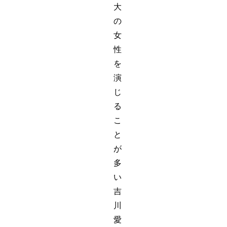
大
の
女
性
を
演
じ
る
こ
と
が
多
い
吉
川
愛