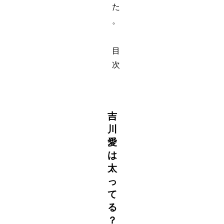
た
。
目
次
吉
川
愛
は
太
っ
て
る
？