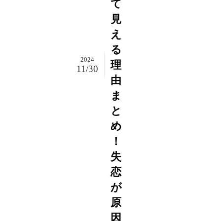
て
見
え
る
2024
理
11/30
由
ま
と
め
！
失
恋
が
原
因