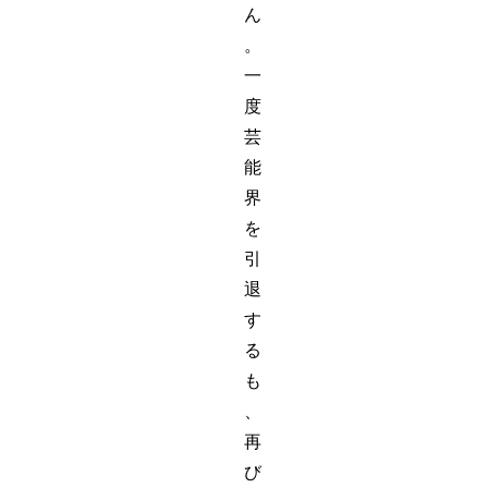
ん
。
一
度
芸
能
界
を
引
退
す
る
も
、
再
び