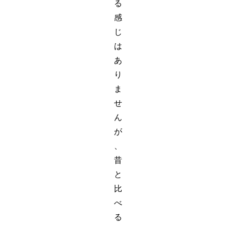
る
感
じ
は
あ
り
ま
せ
ん
が
、
昔
と
比
べ
る