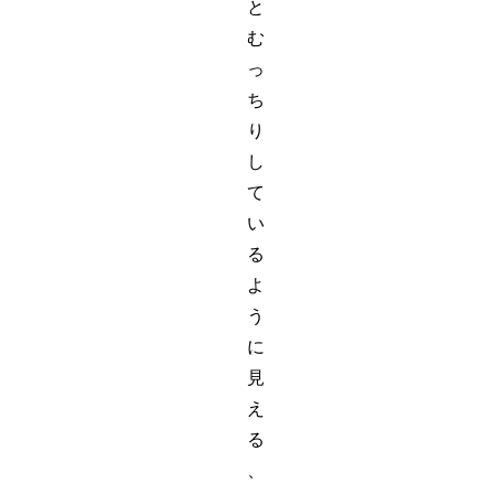
と
む
っ
ち
り
し
て
い
る
よ
う
に
見
え
る
、