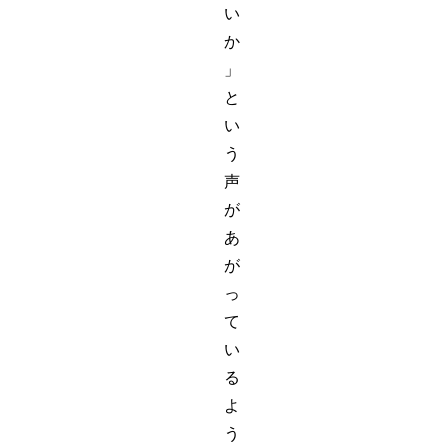
い
か
」
と
い
う
声
が
あ
が
っ
て
い
る
よ
う