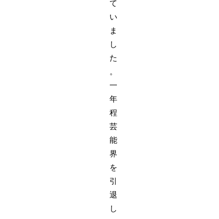
て
い
ま
し
た
。
一
年
程
芸
能
界
を
引
退
し