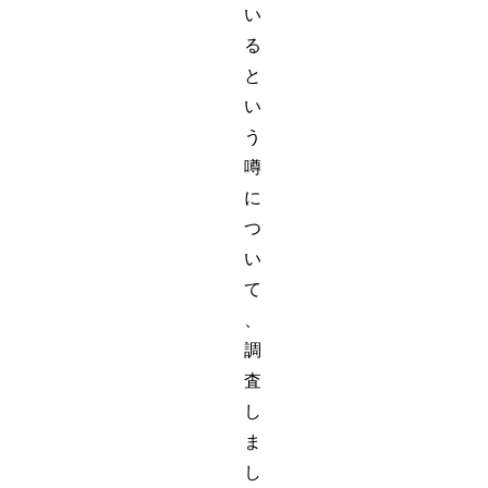
い
る
と
い
う
噂
に
つ
い
て
、
調
査
し
ま
し