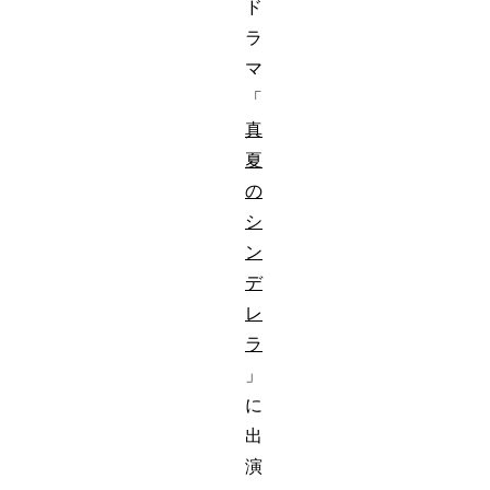
ド
ラ
マ
「
真
夏
の
シ
ン
デ
レ
ラ
」
に
出
演