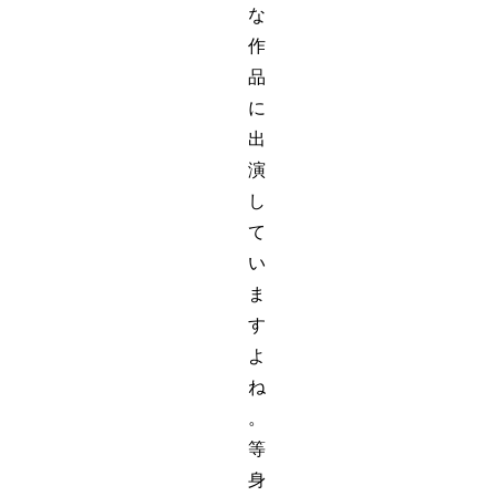
な
作
品
に
出
演
し
て
い
ま
す
よ
ね
。
等
身