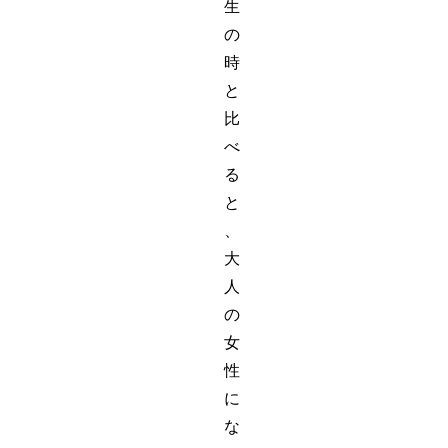
生
の
時
と
比
べ
る
と
、
大
人
の
女
性
に
な