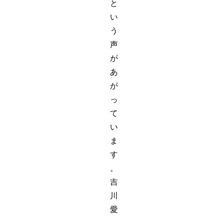
と
い
う
声
が
あ
が
っ
て
い
ま
す
。
吉
川
愛