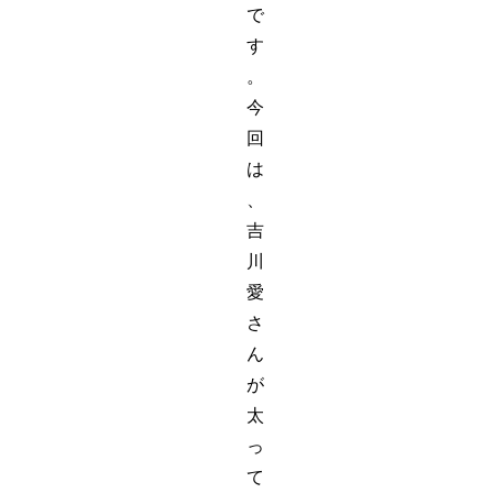
で
す
。
今
回
は
、
吉
川
愛
さ
ん
が
太
っ
て