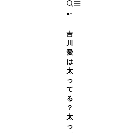
ホーム
人物
吉
川
愛
は
太
っ
て
る
？
太
っ