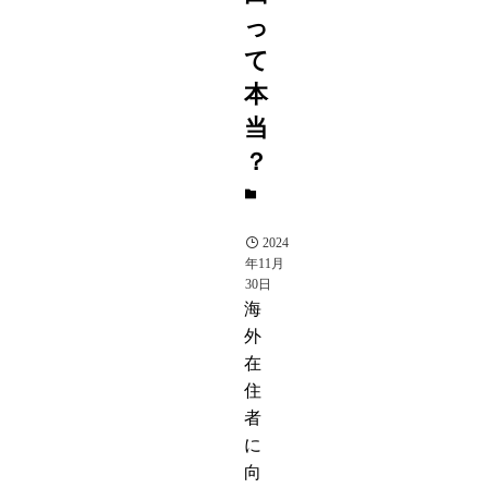
っ
て
本
当
？
人
物
2024
年11月
30日
海
外
在
住
者
に
向