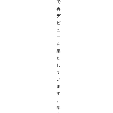
で
再
デ
ビ
ュ
ー
を
果
た
し
て
い
ま
す
。
学