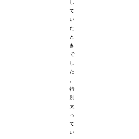
し
て
い
た
と
き
で
し
た
。
特
別
太
っ
て
い