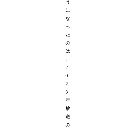
う
に
な
っ
た
の
は
、
2
0
2
3
年
放
送
の