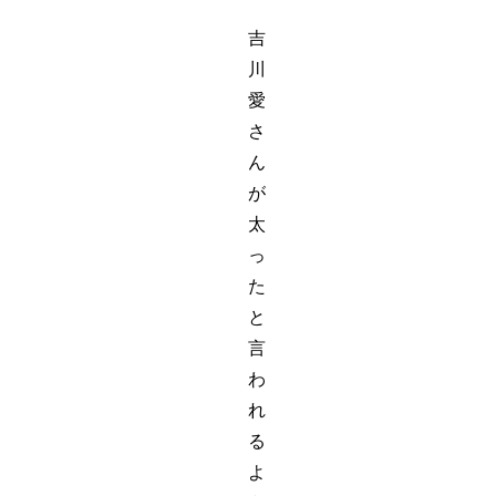
吉
川
愛
さ
ん
が
太
っ
た
と
言
わ
れ
る
よ