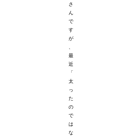
さ
ん
で
す
が
、
最
近
「
太
っ
た
の
で
は
な