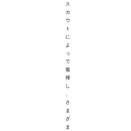
ス
カ
ウ
ト
に
よ
っ
て
復
帰
し
、
さ
ま
ざ
ま