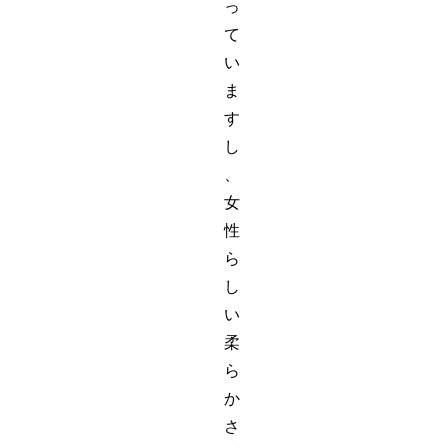
っ
て
い
ま
す
し
、
女
性
ら
し
い
柔
ら
か
さ