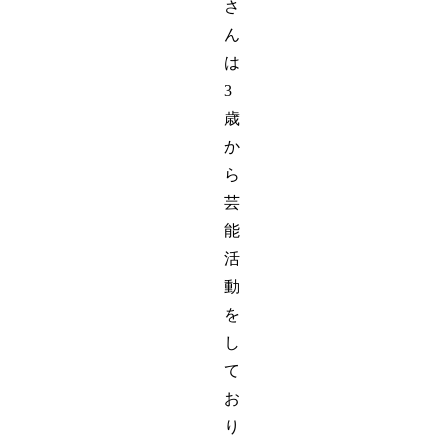
さ
ん
は
3
歳
か
ら
芸
能
活
動
を
し
て
お
り