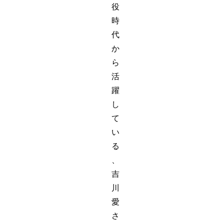
役
時
代
か
ら
活
躍
し
て
い
る
、
吉
川
愛
さ