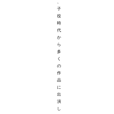
、
子
役
時
代
か
ら
多
く
の
作
品
に
出
演
し