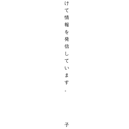
け
て
情
報
を
発
信
し
て
い
ま
す
。
子