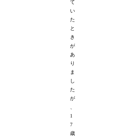
て
い
た
と
き
が
あ
り
ま
し
た
が
、
1
7
歳