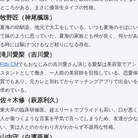
ところがある。まさに優等生タイプの性格。
牧野匠（神尾楓珠）
夏海の幼馴染、地元で大工をしている。いつも夏海のそばにい
て妹のように思っていた。夏海の家族とも仲が良く、何かがあ
る時には駆けつけるなど頼りになる存在。
滝川愛梨（吉川愛）
Fitty CM
でもおなじみの吉川愛さん演じる愛梨は美容室でアシ
スタントとして働き、一人前の美容師を目指している。恋愛体
質でもあり、元カレと別れてからマッチングアプリで出会いを
求めている。
佐々木修（萩原利久）
東大卒の臨床研修医。超エリートでプライドも高い。口が悪く
人が傷つくような言葉を平気で言ってしまうため、友達が少な
い。実は人とのかかわり方がわからず不器用な性格。
山内守（白濱亜嵐）