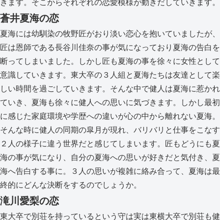
きます。そこからそれぞれの恋愛模様が動きだしていきます。
蒼井夏海の恋
夏海には幼馴染の牧野匠がおり淡い恋心を抱いていましたが、
匠は恩師である長谷川佳奈の事が気になっており夏海の告白を
断ってしまいました。しかし匠も夏海の事を徐々に女性として
意識していきます。東大卒の３人組と夏海たちは友達として楽
しい時間を過ごしていきます。そんな中で健人は夏海に惹かれ
ていき、夏海も徐々に健人への思いに気づきます。しかし最初
に感じた家庭環境や学歴への違いが心の中から離れない夏海。
そんな時に健人の同期の皐月が現れ、バリバリと仕事をこなす
２人の様子に違う世界だと感じてしまいます。匠もどうにも夏
海の事が気になり、自分の夏海への思いが好きだと気付き、夏
海へ告白する事に。３人の思いが複雑に絡み合って、夏海は最
終的にどんな決断をするのでしょうか。
滝川愛梨の恋
東大卒で別荘を持っているという守は実は東横大卒で別荘も健