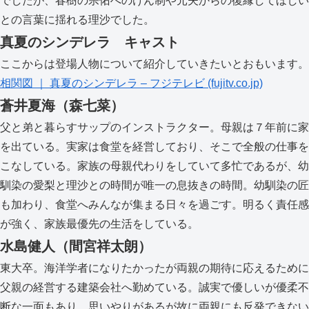
でしたが、春樹の宗佑へのけん制や元夫からの復縁してほしい
との言葉に揺れる理沙でした。
真夏のシンデレラ キャスト
ここからは登場人物について紹介していきたいとおもいます。
相関図 ｜ 真夏のシンデレラ – フジテレビ (fujitv.co.jp)
蒼井夏海（森七菜）
父と弟と暮らすサップのインストラクター。母親は７年前に家
を出ている。実家は食堂を経営しており、そこで全般の仕事を
こなしている。家族の母親代わりをしていて多忙であるが、幼
馴染の愛梨と理沙との時間が唯一の息抜きの時間。幼馴染の匠
も加わり、食堂へみんなが集まる日々を過ごす。明るく責任感
が強く、家族最優先の生活をしている。
水島健人（間宮祥太朗）
東大卒。海洋学者になりたかったが両親の期待に応えるために
父親の経営する建築会社へ勤めている。誠実で優しいが優柔不
断な一面もあり、思いやりがあるが故に両親にも反発できない