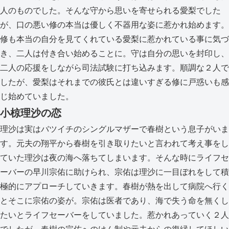
人のものでした。そんな守から思いを寄せられる愛梨でした
が、口の悪い修の本当は優しく不器用な姿に惹かれ始めます。
修も本当の自分を見てくれている愛梨に惹かれている事に気づ
き、二人は付き合い始めることに。守は自分の思いを封印し、
二人の応援をしながら司法試験に打ち込みます。順調な２人で
したが、愛梨はそれまでの彼氏とは違いすぎる修に戸惑いも感
じ始めていました。
小椋理沙の恋
理沙は実はバツイチのシングルマザーで春樹という息子がいま
す。元夫の翔平から春樹を引き取りたいと言われて考え事をし
ていた理沙は夜の海へ落ちてしまいます。そんな時にライフセ
ーバーの早川宗佑に助けられ、宗佑は理沙に一目ぼれをして積
極的にアプローチしていきます。春樹が熱を出して病院へ行く
とそこに宗佑の姿が。宗佑は医者であり、海で失う命を無くし
たいとライフセーバーをしていました。惹かれあっていく２人