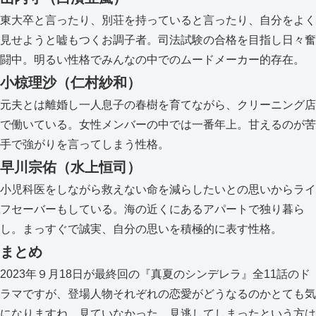
東大卒と言ったり、別荘を持っていると言ったり、自分をよく
見せようと嘘もつくお調子者。司法試験の合格を目指し日々奮
闘中。明るい性格でみんなの中でのムードメーカー的存在。
小椋理沙（仁村紗和）
元夫とは離婚し一人息子の春樹を育てながら、クリーニング店
で働いている。女性メンバーの中では一番年上。甘えるのが苦
手で強がりを言ってしまう性格。
早川宗佑（水上恒司）
小児科医をしながら救えない命を減らしたいとの思いからライ
フセーバーもしている。海の近くにあるアパートで独り暮ら
し。まっすぐで誠実、自分の思いを積極的に表す性格。
まとめ
2023年９月18日が最終回の『真夏のシンデレラ』全11話のド
ラマですが、登場人物それぞれの恋愛がどうなるのかとても気
になりますね。見ていなかった、見逃してしまったという方は