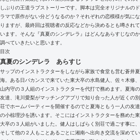
しぶりの王道ラブストーリーです。脚本は完全オリジナルのド
ラマで原作がない分どうなるのか？それぞれの恋模様が気にな
りますが、最終回は視聴者の反応などから決めるとも噂されて
います。そんな『真夏のシンデレラ』はどんなあらすじなのか
調べていきたいと思います。
目次
真夏のシンデレラ あらすじ
サップのインストラクターをしながら家族で食堂も営む蒼井夏
海。ある日バカンスで来ていた東大卒の水島健人、佐々木修、
山内守の３人組のインストラクターを代打で務めます。夏海の
友達、滝川愛梨がマッチングアプリで知り合った人が近くの別
荘でホームパーティーを開催するのでと夏海ともう一人の友達
の小椋理沙を誘います。そこにはインストラクターを務めた東
大卒の３人組がいました。健人はしばらく別荘で過ごす事に、
そして他の２人もことあるごとに湘南へ出向き交流を深めてい