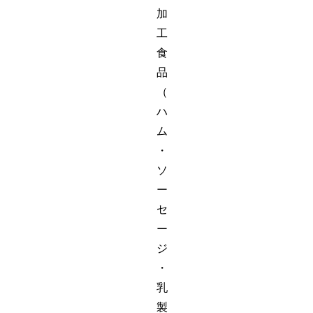
加
工
食
品
（
ハ
ム
・
ソ
ー
セ
ー
ジ
・
乳
製