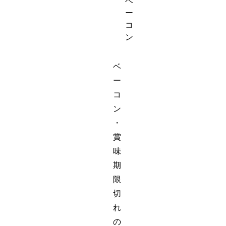
ベ
ー
コ
ン
ベ
ー
コ
ン
・
賞
味
期
限
切
れ
の