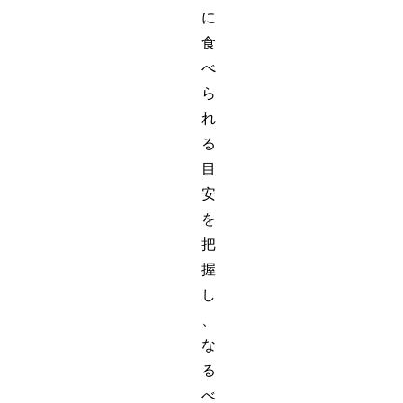
に
食
べ
ら
れ
る
目
安
を
把
握
し
、
な
る
べ