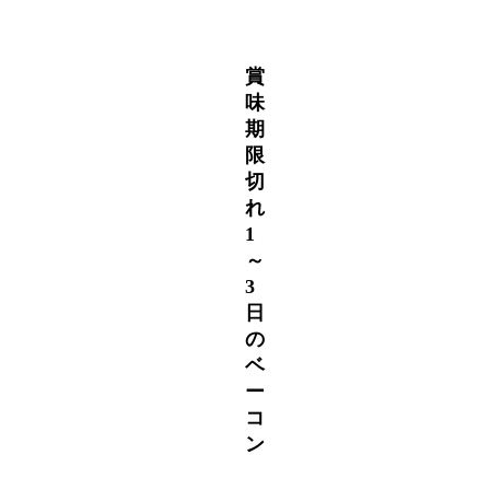
賞
味
期
限
切
れ
1
～
3
日
の
ベ
ー
コ
ン