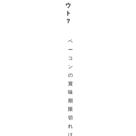
ウ
ト
？
ベ
ー
コ
ン
の
賞
味
期
限
切
れ
は