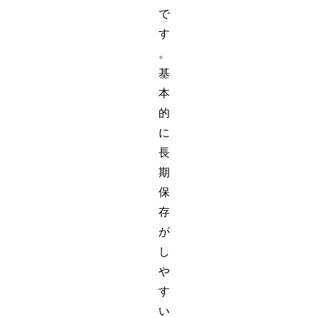
で
す
。
基
本
的
に
長
期
保
存
が
し
や
す
い