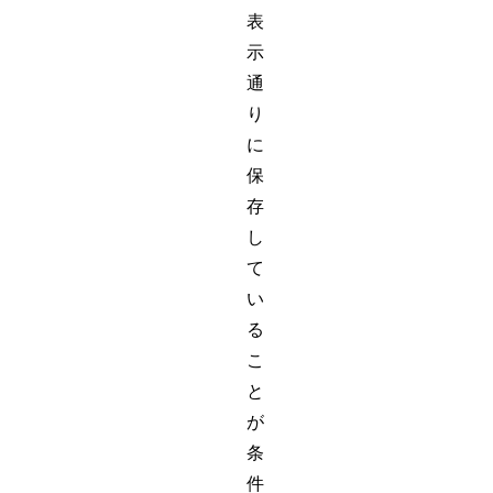
表
示
通
り
に
保
存
し
て
い
る
こ
と
が
条
件