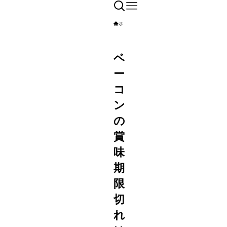
ホーム
暮らし
ベ
ー
コ
ン
の
賞
味
期
限
切
れ