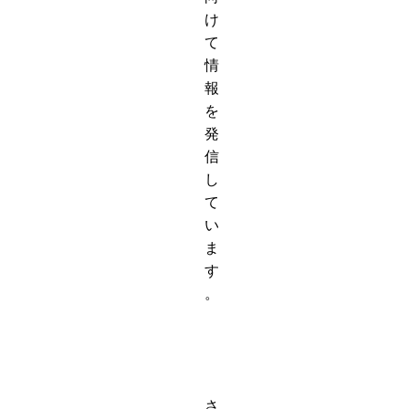
け
て
情
報
を
発
信
し
て
い
ま
す
。
さ