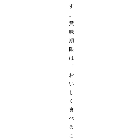
す
。
賞
味
期
限
は
「
お
い
し
く
食
べ
る
こ