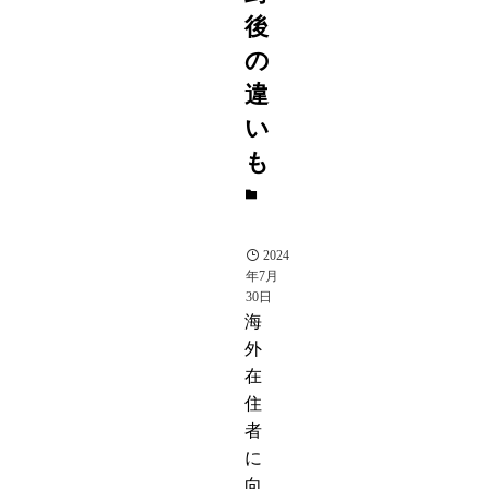
後
の
違
い
も
暮
ら
し
2024
年7月
30日
海
外
在
住
者
に
向