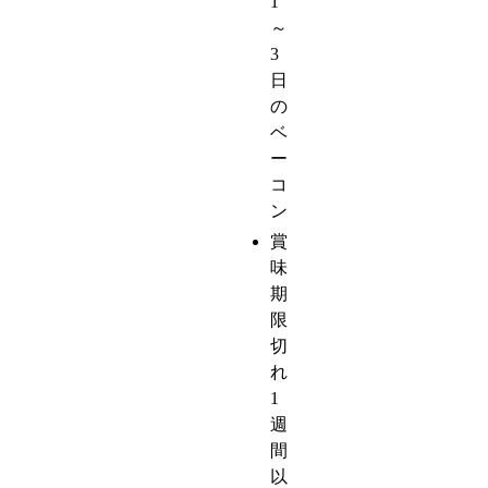
1
～
3
日
の
ベ
ー
コ
ン
賞
味
期
限
切
れ
1
週
間
以