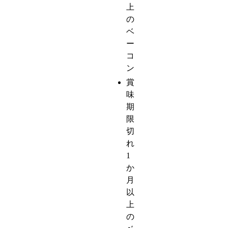
上
の
ベ
ー
コ
ン
賞
味
期
限
切
れ
1
か
月
以
上
の