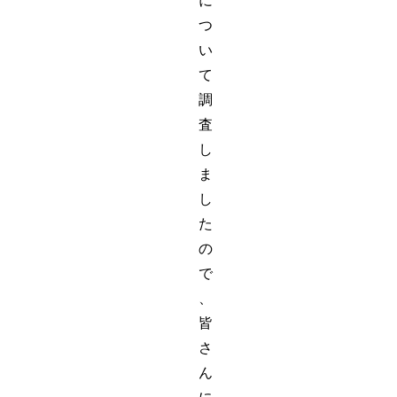
に
つ
い
て
調
査
し
ま
し
た
の
で
、
皆
さ
ん