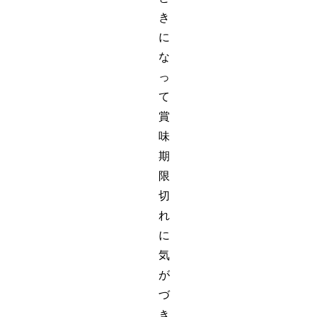
き
に
な
っ
て
賞
味
期
限
切
れ
に
気
が
づ
き