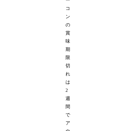
ー
コ
ン
の
賞
味
期
限
切
れ
は
2
週
間
で
ア