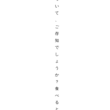
い
て
、
ご
存
知
で
し
ょ
う
か
？
食
べ
る
と