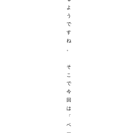
よ
う
で
す
ね
。
そ
こ
で
今
回
は
「
ベ