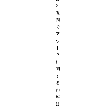
2
週
間
で
ア
ウ
ト
？
に
関
す
る
内
容
は
、