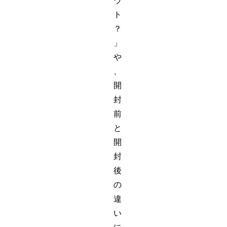
ウ
ト
？
」
や
、
開
封
前
と
開
封
後
の
違
い