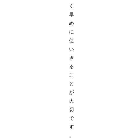
く
早
め
に
使
い
き
る
こ
と
が
大
切
で
す
。