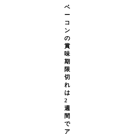
ベ
ー
コ
ン
の
賞
味
期
限
切
れ
は
2
週
間
で
ア