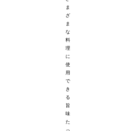
ま
ざ
ま
な
料
理
に
使
用
で
き
る
旨
味
た
っ