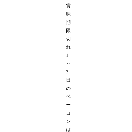
賞
味
期
限
切
れ
1
～
3
日
の
ベ
ー
コ
ン
は