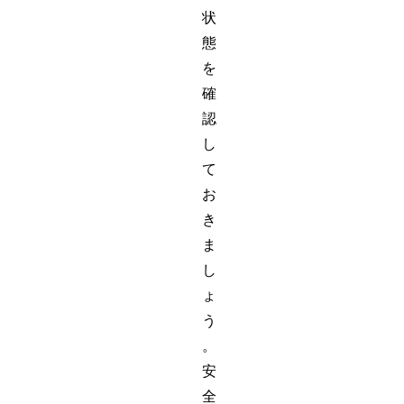
状
態
を
確
認
し
て
お
き
ま
し
ょ
う
。
安
全