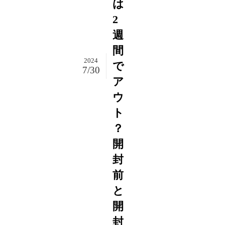
は
2
週
間
2024
で
7/30
ア
ウ
ト
？
開
封
前
と
開
封