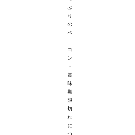
ぷ
り
の
ベ
ー
コ
ン
・
賞
味
期
限
切
れ
に
つ