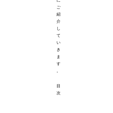
に
ご
紹
介
し
て
い
き
ま
す
。
目
次