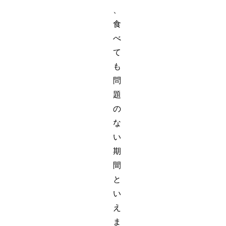
、
食
べ
て
も
問
題
の
な
い
期
間
と
い
え
ま