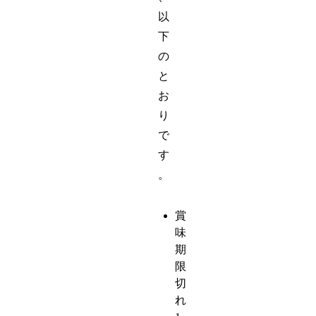
以
下
の
と
お
り
で
す
。
賞
味
期
限
切
れ