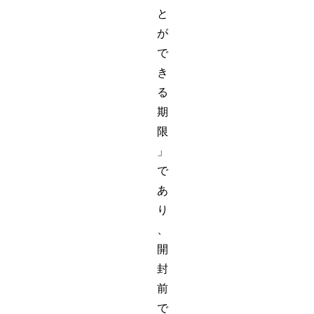
と
が
で
き
る
期
限
」
で
あ
り
、
開
封
前
で