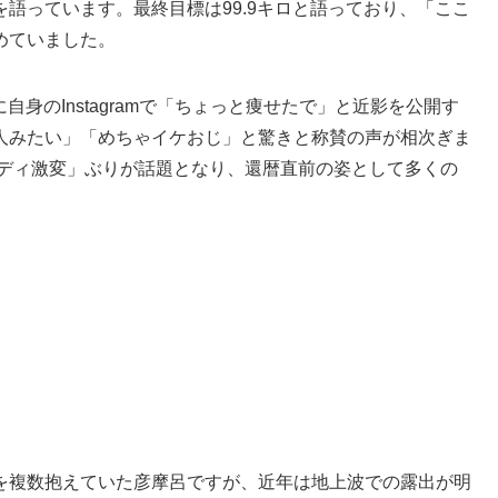
語っています。最終目標は99.9キロと語っており、「ここ
めていました。
に自身のInstagramで「ちょっと痩せたで」と近影を公開す
人みたい」「めちゃイケおじ」と驚きと称賛の声が相次ぎま
ンディ激変」ぶりが話題となり、還暦直前の姿として多くの
を複数抱えていた彦摩呂ですが、近年は地上波での露出が明