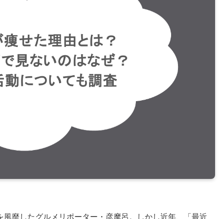
を風靡したグルメリポーター・彦摩呂。しかし近年、「最近