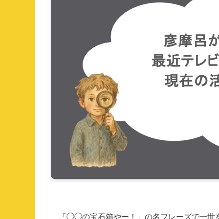
「◯◯の宝石箱やー！」の名フレーズで一世